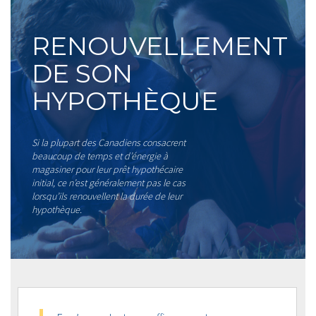
RENOUVELLEMENT
DE SON
HYPOTHÈQUE
Si la plupart des Canadiens consacrent
beaucoup de temps et d’énergie à
magasiner pour leur prêt hypothécaire
initial, ce n’est généralement pas le cas
lorsqu’ils renouvellent la durée de leur
hypothèque.