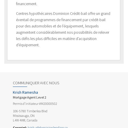
financement.
Centres hypothécaires Dominion Crédit-bail offre un grand
éventail de programmes de financement par crédit-bail
pour des automobiles et de l’équipement, lesquels
augmentent considérablement nos possibilités de relever
les défis les plus difficiles en matière d’acquisition
d’équipement.
COMMUNIQUER AVEC NOUS
Krish Ramesha
Mortgage Agent Level 2
Permis d’initiateur #M20000502
106-5780 Timberlea Blvd
Mississauga, ON
L4W 4W8, Canada
Courriel:
krish.r@dominionlending.ca